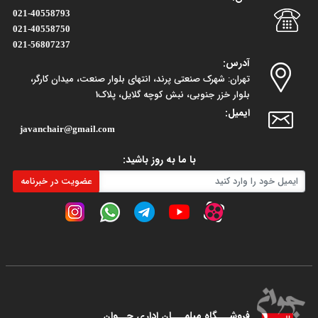
021-40558793
021-40558750
021-56807237
آدرس:
تهران: شهرک صنعتی پرند، انتهای بلوار صنعت، میدان کارگر،
بلوار خزر جنوبی، نبش کوچه گلایل، پلاک1
ایمیل:
javanchair@gmail.com
با ما به روز باشید:
عضویت در خبرنامه
فروشـــگاه مبلمـــان اداری جــوان