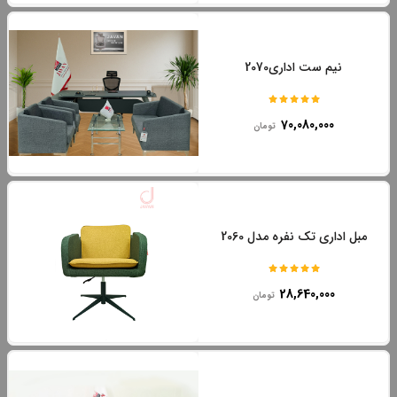
نیم ست اداری2070
70,080,000
تومان
مبل اداری تک نفره مدل 2060
28,640,000
تومان