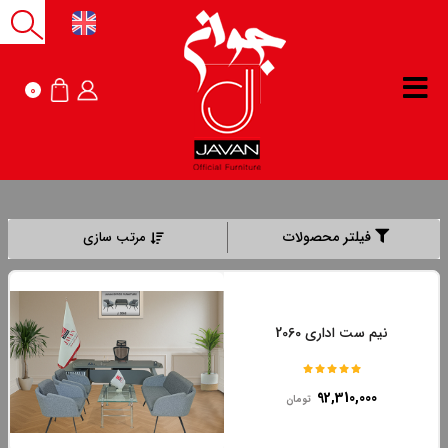
0
فیلتر محصولات
مرتب سازی
نیم ست اداری 2060
92,310,000
تومان