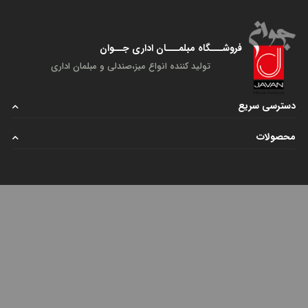
فراهم می‌کنند.
در کل، نیم ست اداری به عنوان یکی از
مبل اداری
پرطرفدار و مفید، با
فروشـــگاه مبلمـــان اداری جــوان
هزینه مقرون‌به‌صرفه و اِشغال فضای کمتر، گزینه‌ای مناسب برای محیط کاری‌
تولید کننده انواع میز،صندلی و مبلمان اداری
کوچک و بزرگ است.
چرا لازم است نیم ست اداری خریداری کنیم؟
دسترسی سریع
توجه به دکوراسیون دفترکار در کنار ایجاد فضای دلنشین و جذاب، تأثیر
بسزایی در روحیه کارکنان و بازدهی آنان دارد. چنانچه فضای کار مناسب و
محصولات
دلپذیر باشد، کارکنان با پشتکار و انگیزه بیشتری به انجام کار می‌پردازند و
عملکرد بهتری خواهند داشت.
در صورتی که به دنبال طراحی فضایی مناسب برای کسب‌وکار خود هستید،
استفاده از انواع نیم ست اداری مناسب و مدل‌های اداری کلاسیک، بهترین
گزینه برای شما خواهد بود. این محصولات زیبا و مدرن به شما اجازه
می‌دهند تا فضای کاری دلنشینی را برای کارکنان خود فراهم کنید و اعتماد
مشتریانتان را نیز به سادگی جلب کنید.
استفاده از مبل اداری کلاسیک در فضاهایی که کاملاً رسمی نیستند، علاوه بر
جذابیتی که به فضا می‌بخشد، می‌تواند فضایی دوستانه و محیطی مناسب