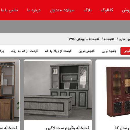
روش
کاتالوگ
بلاگ
سوالات متداول
درباره ما
تماس با ما
ن اداری
کتابخانه
کتابخانه با روکش PVC
فرض
جدیدترین
قدیمی‌ترین
قيمت از زیاد به کم
قيمت از کم به زیاد
پرف
 مدل L2
کتابخانه وکیوم ست لاگین
کتابخانه م