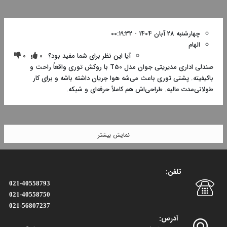
چهارشنبه 28 آبان 1404 - 00:19:32
الهام
آیا این نظر برای شما مفید بود؟
0
0
صندلی اداری مدیریتی جوان مدل T50 با روکش توری واقعاً راحت و
باکیفیته. پشتی توری باعث می‌شه هوا جریان داشته باشه و برای کار
طولانی‌مدت عالیه. طراحی‌اش هم کاملاً حرفه‌ای و شیکه.
نمایش بیشتر
تلفن:
021-40558793
021-40558750
021-56807237
آدرس: