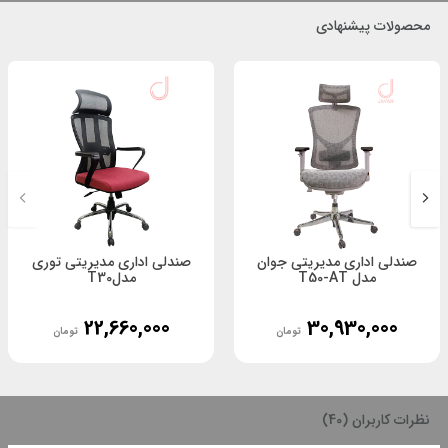
مناسب برای استفاده افرادی که دچار درد و بیماری در ناحیه ستون فقرات
محصولات پیشنهادی
هستند.
روکش نشیمن دارای تنوع رنگ و جنس می باشد که در هنگام ثبت
سفارش به درخواست مشتری قابل تولید است
پیشنهاد میشود برای بررسی انواع
مبلمان اداری
روی لینک کلیک نمایید.
صندلی اداری مدیریتی جوان
صندلی اداری مدیریتی توری
مدل T50-AT
مدلT30
22,660,000
30,930,000
تومان
تومان
نظرات کاربران (40)