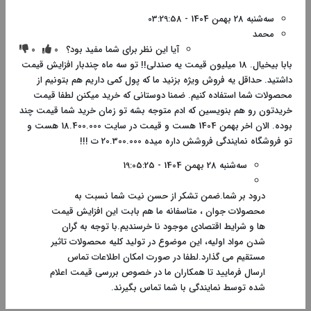
سه‌شنبه 28 بهمن 1404 - 03:29:58
محمد
آیا این نظر برای شما مفید بود؟
0
0
بابا بیخیال. 18 میلیون قیمت یه صندلی!! تو سه ماه چندبار افزایش قیمت
داشتید. حداقل یه فروش ویژه بزنید ما که پول کمی داریم هم بتونیم از
محصولات شما استفاده کنیم. ضمنا دوستانی که خرید میکنن لطفا قیمت
خریدتون رو هم بنویسین که ادم متوجه بشه تو زمان خرید شما قیمت چند
بوده. الان اخر بهمن 1404 هست و قیمت در سایت 18.400.000 هست و
تو فروشگاه نمایندگی فروشش داره میده 20.300.000 ت !!!
سه‌شنبه 28 بهمن 1404 - 19:05:25
درود بر شما.ضمن تشکر از حسن نیت شما نسبت به
محصولات جوان ، متاسفانه ما هم بابت این افزایش قیمت
ها و شرایط اقتصادی موجود نا خرسندیم.با توجه به گران
شدن مواد اولیه، این موضوع در تولید کلیه محصولات تاثیر
مستقیم می گذارد.لطفا در صورت امکان اطلاعات تماس
ارسال فرمایید تا همکاران ما در خصوص بررسی قیمت اعلام
شده توسط نمایندگی با شما تماس بگیرند.