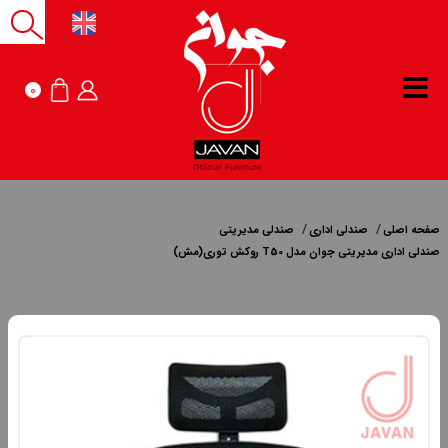
0
صفحه اصلی
صندلی اداری
صندلی مدیریتی
صندلی اداری مدیریتی جوان مدل T50 روکش توری(مش)