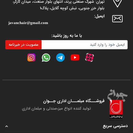
تهران: شهرک صنعتی پرند، انتهای بلوار صنعت، میدان کارگر،
بلوار خزر جنوبی، نبش کوچه گلایل، پلاک1
ایمیل:
javanchair@gmail.com
با ما به روز باشید:
عضویت در خبرنامه
فروشـــگاه مبلمـــان اداری جــوان
تولید کننده انواع میز،صندلی و مبلمان اداری
دسترسی سریع