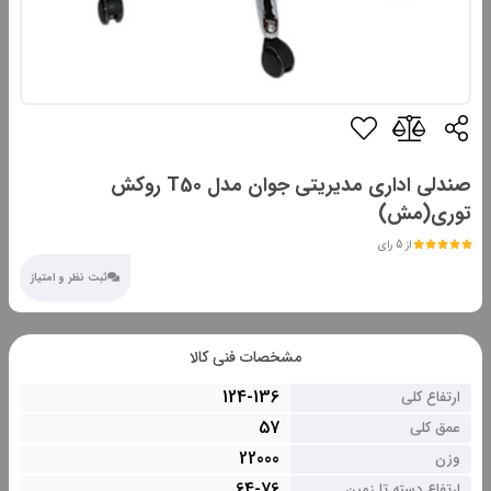
صندلی اداری مدیریتی جوان مدل T50 روکش
توری(مش)
از 5 رای
ثبت نظر و امتیاز
مشخصات فنی کالا
124-136
ارتفاع کلی
57
عمق کلی
22000
وزن
64-76
ارتفاع دسته تا زمین