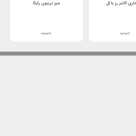
اری کانتر رز با اِل
میز تریبون رایکا
ناموجود
ناموجود