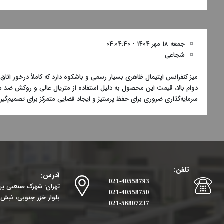
جمعه 18 مهر 1404 - 04:04:40
شجاعی
میز کنفرانس اپتیمال ظاهری بسیار رسمی و باشکوه دارد که کاملاً درخور اتاق
دوام بالا، قیمت این محصول به دلیل استفاده از متریال عالی و روکش ضد س
سرمایه‌گذاری ضروری برای حفظ پرستیژ و ایجاد فضایی متمرکز برای تصمیم‌گ
تلفن:
آدرس:
021-40558793
تهران: شهرک صنعتی پرند
021-40558750
بلوار خزر جنوبی، نبش ک
021-56807237