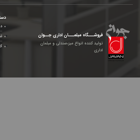
دست
در
فروشـــگاه مبلمـــان اداری جــوان
تم
تولید کننده انواع میز،صندلی و مبلمان
کا
اداری