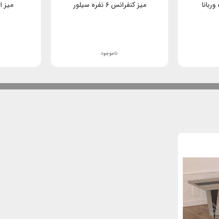
میز کنفرانس 6 نفره سیلور
میز اد
ناموجود