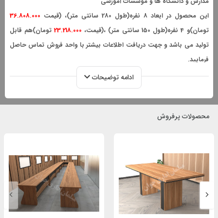
مدارس و دانشگاه ها و موسسات آموزشی
این محصول در ابعاد 8 نفره(طول 280 سانتی متر)، (قیمت
36.808.000
تومان)و 4 نفره(طول 150 سانتی متر) ،(قیمت،
23.218.000
تومان)هم قابل
تولید می باشد و جهت دریافت اطلاعات بیشتر با واحد فروش تماس حاصل
فرمایید.
این محصول با طراحی خاص و منحصر به فرد می تواند جذابیت خاصی برای
ادامه توضیحات
دکوراسیون اداری محیط مورد نظر شما ایجاد نماید.میز کنفرانس مدل
هارمونی از متریال MDF با کیفیت درجه یک تولید می گردد.
محصولات پرفروش