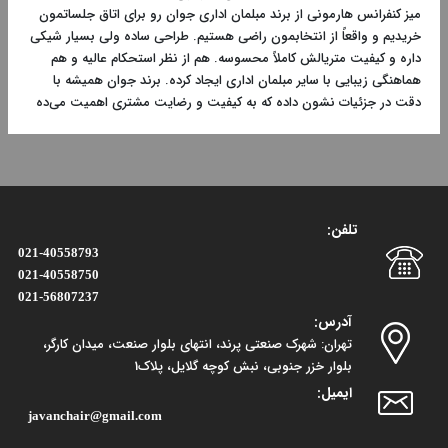
میز کنفرانس هارمونی از برند مبلمان اداری جوان رو برای اتاق جلساتمون
خریدیم و واقعاً از انتخابمون راضی هستیم. طراحی ساده ولی بسیار شیکی
داره و کیفیت متریالش کاملاً محسوسه. هم از نظر استحکام عالیه و هم
هماهنگی زیبایی با سایر مبلمان اداری ایجاد کرده. برند جوان همیشه با
دقت در جزئیات نشون داده که به کیفیت و رضایت مشتری اهمیت می‌ده
تلفن:
021-40558793
021-40558750
021-56807237
آدرس:
تهران: شهرک صنعتی پرند، انتهای بلوار صنعت، میدان کارگر،
بلوار خزر جنوبی، نبش کوچه گلایل، پلاک1
ایمیل:
javanchair@gmail.com