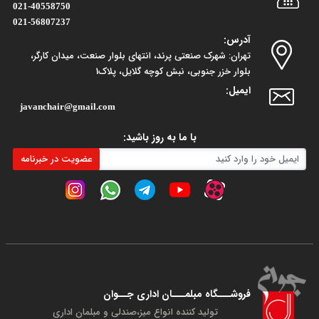
021-40558750
021-56807237
آدرس:
تهران: شهرک صنعتی پرند، انتهای بلوار صنعت، میدان کارگر،
بلوار خزر جنوبی، نبش کوچه گلایل، پلاک1
ایمیل:
javanchair@gmail.com
با ما به روز باشید:
عضویت در خبرنامه
فروشـــگاه مبلمـــان اداری جــوان
تولید کننده انواع میز،صندلی و مبلمان اداری