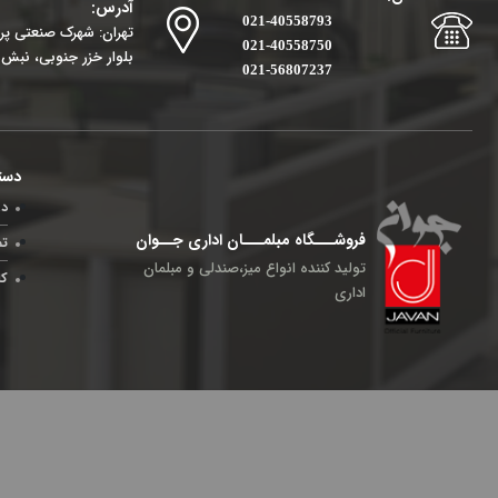
آدرس:
021-40558793
تهران: شهرک صنعتی پرند
021-40558750
بلوار خزر جنوبی، نبش ک
021-56807237
دست
در
فروشـــگاه مبلمـــان اداری جــوان
تم
تولید کننده انواع میز،صندلی و مبلمان
کا
اداری