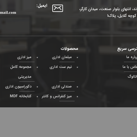
ایمیل:
، انتهای بلوار صنعت، میدان کارگر،
mail.com
وچه گلایل، پلاک1
رسی سریع
محصولات
باره ما
مبلمان اداری
میز اداری
اس با ما
نیم ست اداری
مجموعه کامل
تالوگ
مدیریتی
صندلی اداری
دکوراسیون اداری
میز کنفرانس و کانتر
کتابخانه MDF