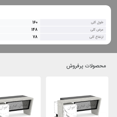
160
طول کلی
148
عرض کلی
78
ارتفاع کلی
محصولات پرفروش