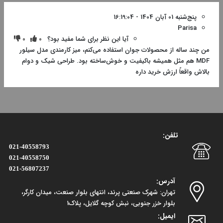
پنج‌شنبه 01 آبان 1404 - 16:19:04
Parisa
آیا این نظر برای شما مفید بود؟
0
0
من چند ساله از محصولات جوان استفاده می‌کنم، میز کارمندی مدل سیلور
MDF هم مثل همیشه باکیفیت و خوش‌ساخته بود. طراحی شیک و دوام
بالاش واقعاً ارزش خرید داره
تلفن:
021-40558793
021-40558750
021-56807237
آدرس:
تهران: شهرک صنعتی پرند، انتهای بلوار صنعت، میدان کارگر،
بلوار خزر جنوبی، نبش کوچه گلایل، پلاک1
ایمیل: