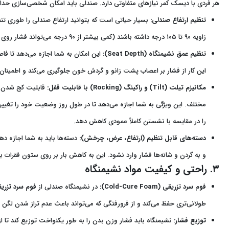
هر فردی با دیسک کمر نیازهای متفاوتی دارد. صندلی باید امکان شخصی‌سازی حداکث
تنظیم ارتفاع صندلی:
بسیار حیاتی است که بتوانید ارتفاع صندلی را طوری تنظی
زاویه ۹۰ تا ۱۰۵ درجه داشته باشند (کمی بیشتر از ۹۰ درجه می‌تواند فشار روی دیسک‌ها را کاهش دهد).
تنظیم عمق نشیمنگاه (Seat Depth):
این کار از فشار بر اعصاب پشت زانو و گردش خون جلوگیری می‌کند و اطمینان
مکانیزم تیلت (Tilt) و راکینگ (Rocking) با قابلیت قفل:
قابلیت کج شدن پ
را در مقایسه با نشستن کاملاً عمودی کاهش دهد.
دسته‌های قابل تنظیم (ارتفاع، عرض، چرخش):
دسته‌ها باید به شما اجازه ده
و به گردن و شانه‌ها فشار وارد نشود. این به کاهش بار بر روی ستون فقرات ب
۳. راحتی و کیفیت مواد نشیمنگاه
فوم سرد تزریقی (Cold-Cure Foam):
در نشیمنگاه صندلی از
فوم سرد تزری
طولانی‌تری حفظ می‌کند و از فرورفتگی که می‌تواند باعث عدم تراز شدن لگن
توزیع فشار: