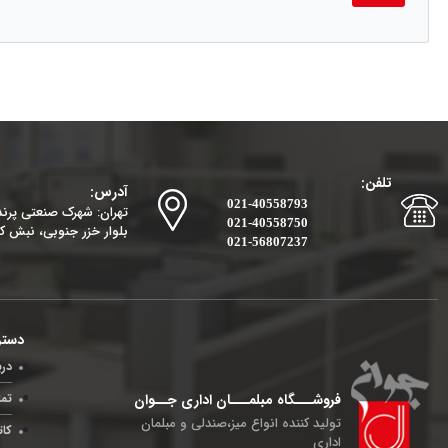
تلفن:
آدرس:
021-40558793
تهران: شهرک صنعتی پرند،
021-40558750
بلوار خزر جنوبی، نبش کو
021-56807237
دستر
درب
فروشـــگاه مبلمـــان اداری جــوان
تما
تولید کننده انواع میز،صندلی و مبلمان
کات
اداری