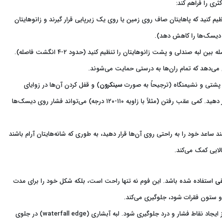
ری را فراهم کند:
م کنید که پاهایتان صاف روی زمین یا روی یک زیرپایی قرار گیرند و زانوهایتان
این امکان به شما اجازه می‌دهد تا فاصله بین لبه صندلی و پشت زانوهایتان را تنظیم کنید (حدود ۲-۴ انگشت فاصله).
 می‌دهد که تمام ران‌ها به درستی حمایت می‌شوند.
شتی و نشیمنگاه (ترجیحاً به صورت
سینکرون
) و قفل کردن آن‌ها در زوایای
مختلف. این ویژگی به شما اجازه می‌دهد تا در طول روز وضعیت خود را تغییر دهید. کمی عقب رفتن (مثلاً با زاویه ۱۱۰-۱۲۰ درجه) می‌تواند فشار روی دیسک‌ها
ند ساعد خود را به راحتی روی آن‌ها قرار دهید، به طوری که شانه‌هایتان آرام باشند
الایی کمک می‌کند.
قی
استفاده شده باشد. این فوم نه تنها راحت است، بلکه شکل خود را برای مدت
 و ستون فقرات شود، جلوگیری می‌کند.
نشیمنگاه باید فشار وزن بدن را به طور یکنواخت توزیع کند تا از ایجاد نقاط فشار و درد جلوگیری شود. لبه آبشاری (waterfall edge) در جلوی