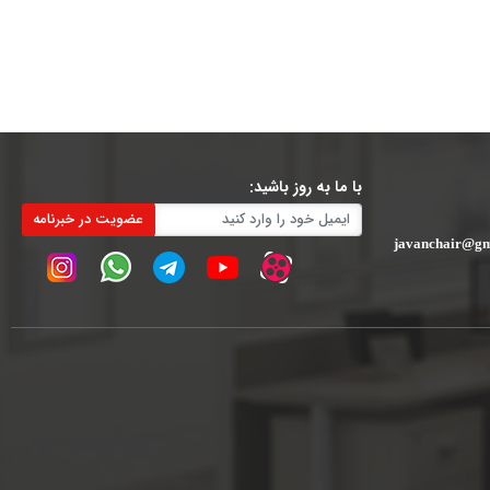
با ما به روز باشید:
عضویت در خبرنامه
javanchair@gm